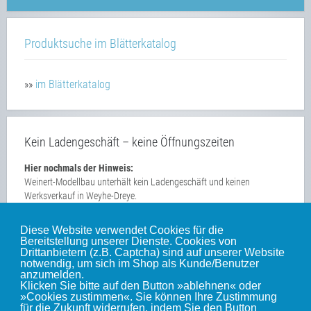
Produktsuche im Blätterkatalog
»»
im Blätterkatalog
Kein Ladengeschäft – keine Öffnungszeiten
Hier nochmals der Hinweis:
Weinert-Modellbau unterhält kein Ladengeschäft und keinen
Werksverkauf in Weyhe-Dreye.
Diese Website verwendet Cookies für die
Bereitstellung unserer Dienste. Cookies von
Unsere weiteren Websites
Drittanbietern (z.B. Captcha) sind auf unserer Website
notwendig, um sich im Shop als Kunde/Benutzer
anzumelden.
Klicken Sie bitte auf den Button »ablehnen« oder
Weinert-Blog
»Cookies zustimmen«. Sie können Ihre Zustimmung
für die Zukunft widerrufen, indem Sie den Button
mein Gleis