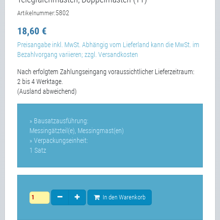
5802
Artikelnummer:
18,60 €
Preisangabe inkl. MwSt. Abhängig vom Lieferland kann die MwSt. im
Bezahlvorgang variieren; zzgl. Versandkosten
Nach erfolgtem Zahlungseingang voraussichtlicher Lieferzeitraum:
2 bis 4 Werktage.
(Ausland abweichend)
» Bausatzausführung:
Messingätzteil(e), Messingmast(en)
» Verpackungseinheit:
1 Satz
In den Warenkorb