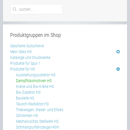
Produktgruppen im Shop
Geschenk-Gutscheine
Mein Gleis H0
Kataloge und Druckwerke
Produkte für Spur 1
Produkte für H0
Ausstattungszubehör H0
Dampflokomotiven H0
Kräne und Bw-Kräne H0
Bw-Zubehör H0
Bauteile H0
Tausch-Radsätze H0
Triebwagen, Diesel- und Elloks
Schranken H0
Mechanisches Stellwerk H0
Schmalspurfahrzeuge H0m