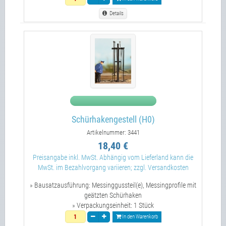
Details
Schürhakengestell (H0)
Artikelnummer: 3441
18,40 €
Preisangabe inkl. MwSt. Abhängig vom Lieferland kann die
MwSt. im Bezahlvorgang variieren; zzgl. Versandkosten
» Bausatzausführung:
Messinggussteil(e), Messingprofile mit
geätzten Schürhaken
» Verpackungseinheit:
1 Stück
In den Warenkorb