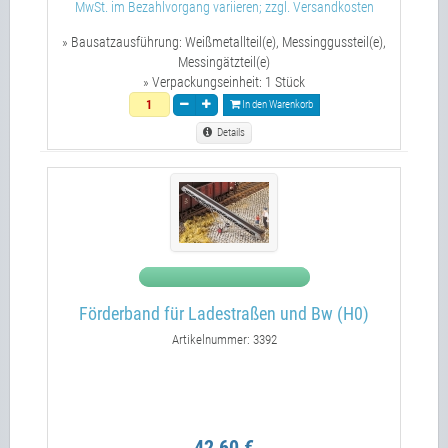
MwSt. im Bezahlvorgang variieren; zzgl. Versandkosten
» Bausatzausführung:
Weißmetallteil(e), Messinggussteil(e),
Messingätzteil(e)
» Verpackungseinheit:
1 Stück
In den Warenkorb
Details
Förderband für Ladestraßen und Bw (H0)
Artikelnummer: 3392
42,60 €