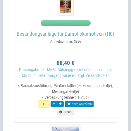
Besandungsanlage für Dampflokomotiven (H0)
Artikelnummer: 3386
88,40 €
Preisangabe inkl. MwSt. Abhängig vom Lieferland kann die
MwSt. im Bezahlvorgang variieren; zzgl. Versandkosten
» Bausatzausführung:
Weißmetallteil(e), Messinggussteil(e),
Messingätzteil(e)
» Verpackungseinheit:
1 Stück
In den Warenkorb
Details