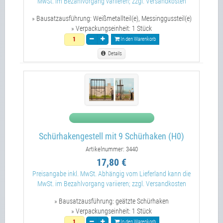
MwSt. im Bezahlvorgang variieren; zzgl. Versandkosten
» Bausatzausführung:
Weißmetallteil(e), Messinggussteil(e)
» Verpackungseinheit:
1 Stück
In den Warenkorb
Details
Schürhakengestell mit 9 Schürhaken (H0)
Artikelnummer: 3440
17,80 €
Preisangabe inkl. MwSt. Abhängig vom Lieferland kann die
MwSt. im Bezahlvorgang variieren; zzgl. Versandkosten
» Bausatzausführung:
geätzte Schürhaken
» Verpackungseinheit:
1 Stück
In den Warenkorb