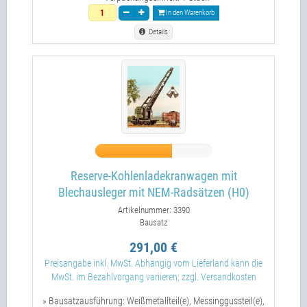
In den Warenkorb
Details
Reserve-Kohlenladekranwagen mit
Blechausleger mit NEM-Radsätzen (H0)
Artikelnummer: 3390
Bausatz
291,00 €
Preisangabe inkl. MwSt. Abhängig vom Lieferland kann die
MwSt. im Bezahlvorgang variieren; zzgl. Versandkosten
» Bausatzausführung:
Weißmetallteil(e), Messinggussteil(e),