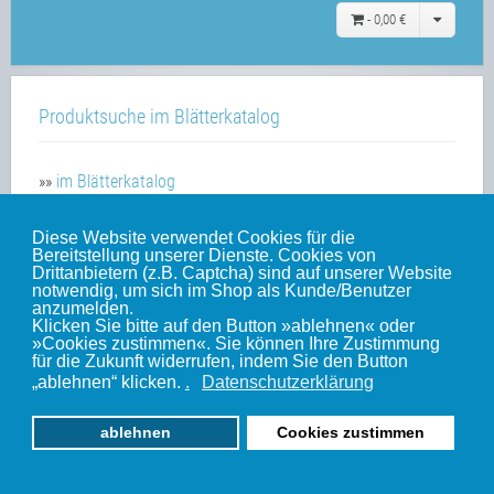
-
0,00 €
Produktsuche im Blätterkatalog
»»
im Blätterkatalog
Diese Website verwendet Cookies für die
Bereitstellung unserer Dienste. Cookies von
Unsere weiteren Websites
Drittanbietern (z.B. Captcha) sind auf unserer Website
notwendig, um sich im Shop als Kunde/Benutzer
anzumelden.
Klicken Sie bitte auf den Button »ablehnen« oder
Weinert-Blog
»Cookies zustimmen«. Sie können Ihre Zustimmung
für die Zukunft widerrufen, indem Sie den Button
mein Gleis
„ablehnen“ klicken.
.
Datenschutzerklärung
ablehnen
Cookies zustimmen
© 2010-2022 by Weinert-Modellbau | www.weinert-modellbau.de