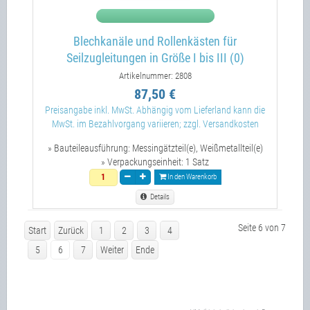
Blechkanäle und Rollenkästen für
Seilzugleitungen in Größe I bis III (0)
Artikelnummer: 2808
87,50 €
Preisangabe inkl. MwSt. Abhängig vom Lieferland kann die
MwSt. im Bezahlvorgang variieren; zzgl. Versandkosten
» Bauteileausführung:
Messingätzteil(e), Weißmetallteil(e)
» Verpackungseinheit:
1 Satz
In den Warenkorb
Details
Seite 6 von 7
Start
Zurück
1
2
3
4
5
6
7
Weiter
Ende