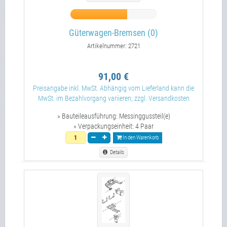
Güterwagen-Bremsen (0)
Artikelnummer: 2721
91,00 €
Preisangabe inkl. MwSt. Abhängig vom Lieferland kann die
MwSt. im Bezahlvorgang variieren; zzgl. Versandkosten
» Bauteileausführung:
Messinggussteil(e)
» Verpackungseinheit:
4 Paar
In den Warenkorb
Details