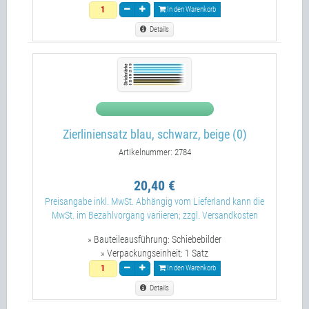
In den Warenkorb
Details
Zierliniensatz blau, schwarz, beige (0)
Artikelnummer: 2784
20,40 €
Preisangabe inkl. MwSt. Abhängig vom Lieferland kann die
MwSt. im Bezahlvorgang variieren; zzgl. Versandkosten
» Bauteileausführung:
Schiebebilder
» Verpackungseinheit:
1 Satz
In den Warenkorb
Details