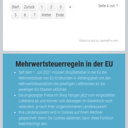
Seite 4 von 7
Start
Zurück
1
2
3
4
5
6
7
Weiter
Ende
VMuikit
is built by
JoomlaPro.com
Mehrwertsteuerregeln in der EU
Seit dem 1. Juli 2021 müssen Shopbetreiber in der EU die
Mehrwertsteuer von EU-Endkunden in Abhängigkeit von den
Mehrwertsteuersätzen des jeweiligen Lieferlandes an die
jeweiligen EU-Staaten abführen.
Die angezeigten Preise im Shop hängen jetzt vom eingestellten
Lieferland ab und können sich deswegen im Warenkorb noch
verändern, je nach Ihrer vorgenommenen Länderauswahl.
Ihre Länderauswahl wird in Cookies auf Ihrem Rechner
gespeichert. Wenn Sie Cookies ablehnen, kann diese Funktion
beeinträchtigt sein.