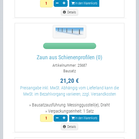
In den Warenkorb
Details
Zaun aus Schienenprofilen (0)
Artikelnummer: 25687
Bausatz
21,20 €
Preisangabe inkl. MwSt. Abhängig vom Lieferland kann die
MwSt. im Bezahlvorgang variieren; zzgl. Versandkosten
» Bausatzausführung:
Messinggussteil(e), Draht
» Verpackungseinheit:
1 Satz
In den Warenkorb
Details